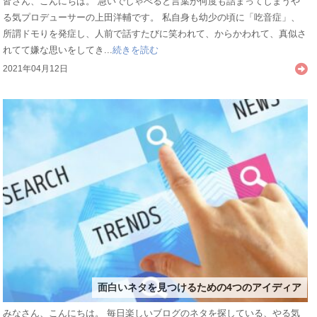
皆さん、こんにちは。 急いでしゃべると言葉が何度も詰まってしまうや
る気プロデューサーの上田洋輔です。 私自身も幼少の頃に「吃音症」、
所謂ドモりを発症し、人前で話すたびに笑われて、からかわれて、真似さ
れてて嫌な思いをしてき...
続きを読む
2021年04月12日
面白いネタを見つけるための4つのアイディア
みなさん、こんにちは。 毎日楽しいブログのネタを探している、やる気