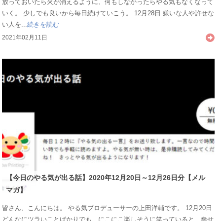
放っておいたら火が消えるように、何もしなかったらやる気もなくなって
いく。 少しでも良いから毎日続けていこう。 12月28日 嫌いな人や許せな
い人を...
続きを読む
2021年02月11日
【今日のやる気が出る話】2020年12月20日～12月26日分【メル
マガ】
皆さん、こんにちは。 やる気プロデューサーの上田洋輔です。 12月20日
どんなにツラいことばかりでも、にこにこ楽しそうに笑っていると、幸せ