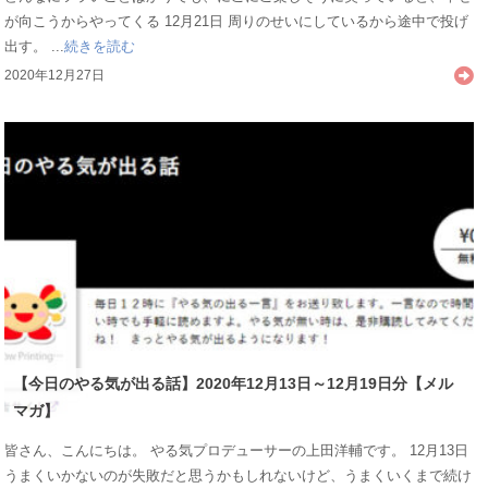
が向こうからやってくる 12月21日 周りのせいにしているから途中で投げ
出す。 ...
続きを読む
2020年12月27日
【今日のやる気が出る話】2020年12月13日～12月19日分【メル
マガ】
皆さん、こんにちは。 やる気プロデューサーの上田洋輔です。 12月13日
うまくいかないのが失敗だと思うかもしれないけど、うまくいくまで続け