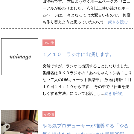
田洋輔です。 本日ようやくホームページの リニュ
ーアルが終わりました。 八年以上使い続けたホー
ムページは、 今となっては大変古いもので、 何度
も作り替えようと思っていたのです...
続きを読む
その他
１／１０ ラジオに出演します。
突然ですが、ラジオに出演することになりました。
番組名はＲＫＢラジオの「あべちゃんトシ坊！こり
ない二人のOh!キューット倶楽部」 放送は明日１月
１０日１４：１０からです。 その中で『仕事を楽
しくする方法』についてお話しし...
続きを読む
その他
やる気プロデューサーが推奨する「やる