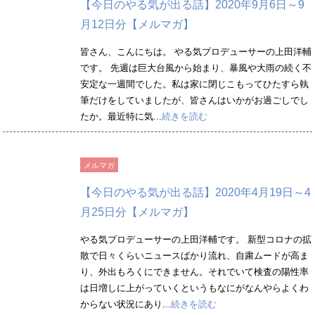
【今日のやる気が出る話】2020年9月6日～9
月12日分【メルマガ】
皆さん、こんにちは。 やる気プロデューサーの上田洋輔
です。 先週は巨大台風から始まり、暴風や大雨の続く不
安定な一週間でした。私は家に閉じこもってひたすら執
筆だけをしていましたが、皆さんはいかがお過ごしでし
たか。最近特に気...
続きを読む
メルマガ
【今日のやる気が出る話】2020年4月19日～4
月25日分【メルマガ】
やる気プロデューサーの上田洋輔です。 新型コロナの拡
散で日々くらいニュースばかり流れ、自粛ムードが高ま
り、外出もろくにできません。それでいて検査の陽性率
は日増しに上がっていくというもなにがなんやらよくわ
からない状況にあり...
続きを読む