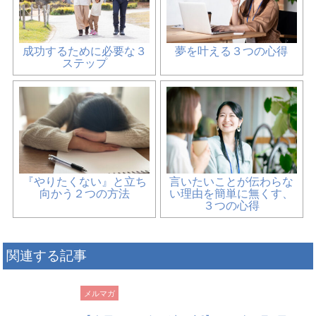
成功するために必要な３
夢を叶える３つの心得
ステップ
『やりたくない』と立ち
言いたいことが伝わらな
向かう２つの方法
い理由を簡単に無くす、
３つの心得
関連する記事
メルマガ