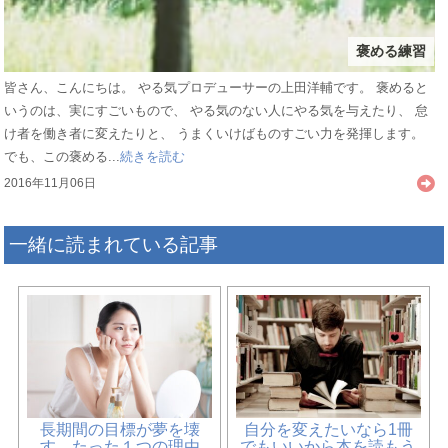
褒める練習
皆さん、こんにちは。 やる気プロデューサーの上田洋輔です。 褒めると
いうのは、実にすごいもので、 やる気のない人にやる気を与えたり、 怠
け者を働き者に変えたりと、 うまくいけばものすごい力を発揮します。
でも、この褒める...
続きを読む
2016年11月06日
一緒に読まれている記事
長期間の目標が夢を壊
自分を変えたいなら1冊
す、たった１つの理由
でもいいから本を読もう