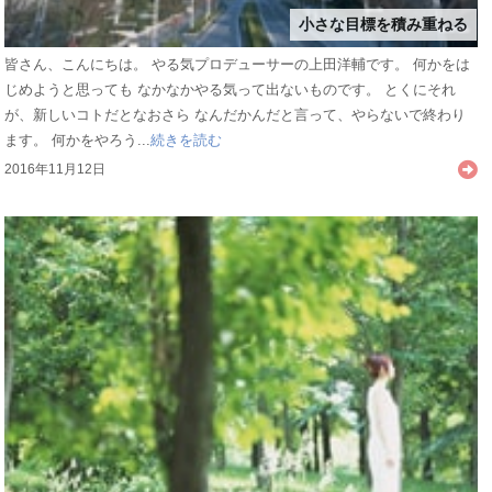
小さな目標を積み重ねる
皆さん、こんにちは。 やる気プロデューサーの上田洋輔です。 何かをは
じめようと思っても なかなかやる気って出ないものです。 とくにそれ
が、新しいコトだとなおさら なんだかんだと言って、やらないで終わり
ます。 何かをやろう...
続きを読む
2016年11月12日