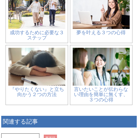
成功するために必要な３
夢を叶える３つの心得
ステップ
『やりたくない』と立ち
言いたいことが伝わらな
向かう２つの方法
い理由を簡単に無くす、
３つの心得
関連する記事