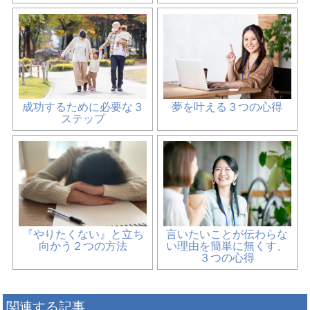
成功するために必要な３
夢を叶える３つの心得
ステップ
『やりたくない』と立ち
言いたいことが伝わらな
向かう２つの方法
い理由を簡単に無くす、
３つの心得
関連する記事