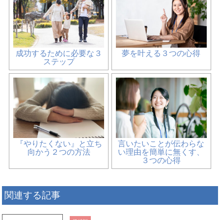
成功するために必要な３
夢を叶える３つの心得
ステップ
『やりたくない』と立ち
言いたいことが伝わらな
向かう２つの方法
い理由を簡単に無くす、
３つの心得
関連する記事