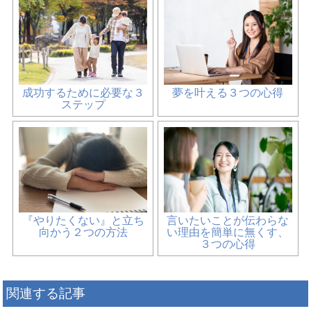
成功するために必要な３
夢を叶える３つの心得
ステップ
『やりたくない』と立ち
言いたいことが伝わらな
向かう２つの方法
い理由を簡単に無くす、
３つの心得
関連する記事