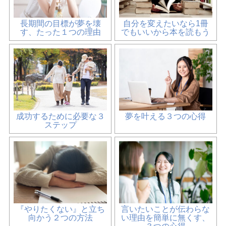
長期間の目標が夢を壊
自分を変えたいなら1冊
す、たった１つの理由
でもいいから本を読もう
成功するために必要な３
夢を叶える３つの心得
ステップ
『やりたくない』と立ち
言いたいことが伝わらな
向かう２つの方法
い理由を簡単に無くす、