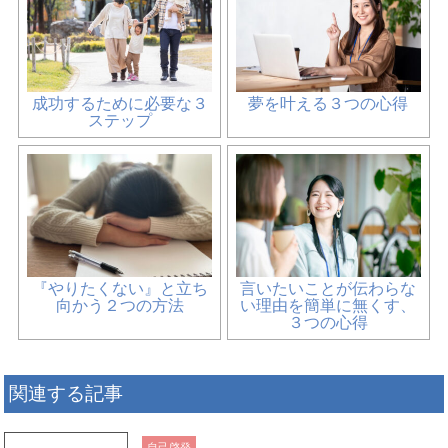
成功するために必要な３
夢を叶える３つの心得
ステップ
『やりたくない』と立ち
言いたいことが伝わらな
向かう２つの方法
い理由を簡単に無くす、
３つの心得
関連する記事
自己啓発